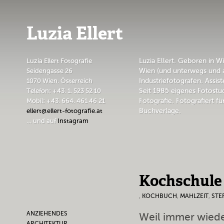
Luzia Ellert
Luzia Ellert Fotografie
Luzia Ellert. Geboren in Wi
Seidengasse 26
Wien (und unterwegs und 
1070 Wien, Österreich
Industriefotografen. Assi
Telefon: +43. 1. 523 52 10
Seit 1985 eigenes Fotostu
Mobil: +43. 664. 461 46 21
Fotografie. Fotografiert f
ellert@ellert-fotografie.at
Buchverlage.
… und auf
Instagram
Kochschule
,
KOCHBUCH
,
MAHLZEIT
,
STE
ANZIEHENDES
Weil immer wiede
ARCHITEKTUR