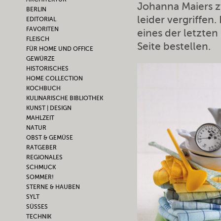
Johanna Maiers zw
BERLIN
leider vergriffen
EDITORIAL
FAVORITEN
eines der letzte
FLEISCH
Seite bestellen.
FÜR HOME UND OFFICE
GEWÜRZE
HISTORISCHES
HOME COLLECTION
KOCHBUCH
KULINARISCHE BIBLIOTHEK
KUNST | DESIGN
MAHLZEIT
NATUR
OBST & GEMÜSE
RATGEBER
REGIONALES
SCHMUCK
SOMMER!
STERNE & HAUBEN
SYLT
SÜSSES
TECHNIK