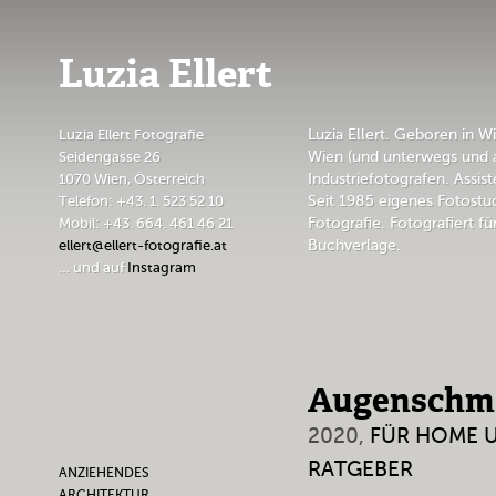
Luzia Ellert
Luzia Ellert Fotografie
Luzia Ellert. Geboren in Wi
Seidengasse 26
Wien (und unterwegs und 
1070 Wien, Österreich
Industriefotografen. Assi
Telefon: +43. 1. 523 52 10
Seit 1985 eigenes Fotostu
Mobil: +43. 664. 461 46 21
Fotografie. Fotografiert f
ellert@ellert-fotografie.at
Buchverlage.
… und auf
Instagram
Augenschm
2020,
FÜR HOME U
RATGEBER
ANZIEHENDES
ARCHITEKTUR