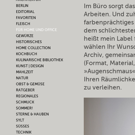
Im Büro sorgt da
BERLIN
EDITORIAL
Arbeiten. Und zu
FAVORITEN
farbenprächtiges
FLEISCH
dem schlichtest
FÜR HOME UND OFFICE
GEWÜRZE
heißt mein Label 
HISTORISCHES
wählen Ihr Wunsc
HOME COLLECTION
Archiv, gemeinsam
KOCHBUCH
KULINARISCHE BIBLIOTHEK
(Format, Material
KUNST | DESIGN
»Augenschmaus« g
MAHLZEIT
Ihren Räumlichke
NATUR
OBST & GEMÜSE
zu verleihen.
RATGEBER
REGIONALES
SCHMUCK
SOMMER!
STERNE & HAUBEN
SYLT
SÜSSES
TECHNIK