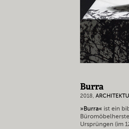
Burra
2018,
ARCHITEKT
»Burra«
ist ein bi
Büromöbelherstel
Ursprüngen (im 1