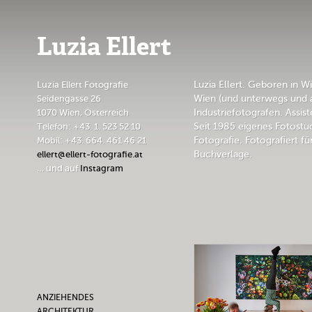
Luzia Ellert
Luzia Ellert Fotografie
Luzia Ellert. Geboren in Wi
Seidengasse 26
Wien (und unterwegs und 
1070 Wien, Österreich
Industriefotografen. Assi
Telefon: +43. 1. 523 52 10
Seit 1985 eigenes Fotostu
Mobil: +43. 664. 461 46 21
Fotografie. Fotografiert f
ellert@ellert-fotografie.at
Buchverlage.
… und auf
Instagram
ANZIEHENDES
ARCHITEKTUR