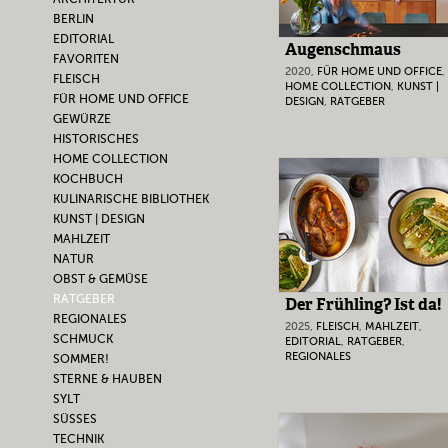
BERLIN
EDITORIAL
Augenschmaus
FAVORITEN
2020,
FÜR HOME UND OFFICE
,
FLEISCH
HOME COLLECTION
,
KUNST |
FÜR HOME UND OFFICE
DESIGN
,
RATGEBER
GEWÜRZE
HISTORISCHES
HOME COLLECTION
KOCHBUCH
KULINARISCHE BIBLIOTHEK
KUNST | DESIGN
MAHLZEIT
NATUR
OBST & GEMÜSE
RATGEBER
Der Frühling? Ist da!
REGIONALES
2025,
FLEISCH
,
MAHLZEIT
,
SCHMUCK
EDITORIAL
,
RATGEBER
,
REGIONALES
SOMMER!
STERNE & HAUBEN
SYLT
SÜSSES
TECHNIK