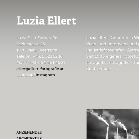
Luzia Ellert
Luzia Ellert Fotografie
Luzia Ellert. Geboren in Wi
Seidengasse 26
Wien (und unterwegs und 
1070 Wien, Österreich
Industriefotografen. Assi
Telefon: +43. 1. 523 52 10
Seit 1985 eigenes Fotostu
Mobil: +43. 664. 461 46 21
Fotografie. Fotografiert f
ellert@ellert-fotografie.at
Buchverlage.
… und auf
Instagram
ANZIEHENDES
ARCHITEKTUR