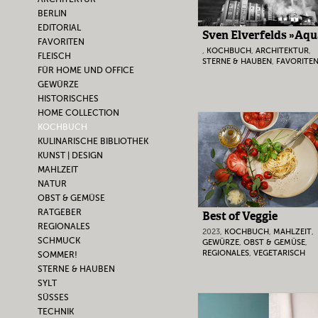
BERLIN
EDITORIAL
Sven Elverfelds »Aqu
FAVORITEN
,
KOCHBUCH
,
ARCHITEKTUR
,
FLEISCH
STERNE & HAUBEN
,
FAVORITE
FÜR HOME UND OFFICE
GEWÜRZE
HISTORISCHES
HOME COLLECTION
KOCHBUCH
KULINARISCHE BIBLIOTHEK
KUNST | DESIGN
MAHLZEIT
NATUR
OBST & GEMÜSE
RATGEBER
Best of Veggie
REGIONALES
2023,
KOCHBUCH
,
MAHLZEIT
,
SCHMUCK
GEWÜRZE
,
OBST & GEMÜSE
,
REGIONALES
,
VEGETARISCH
SOMMER!
STERNE & HAUBEN
SYLT
SÜSSES
TECHNIK