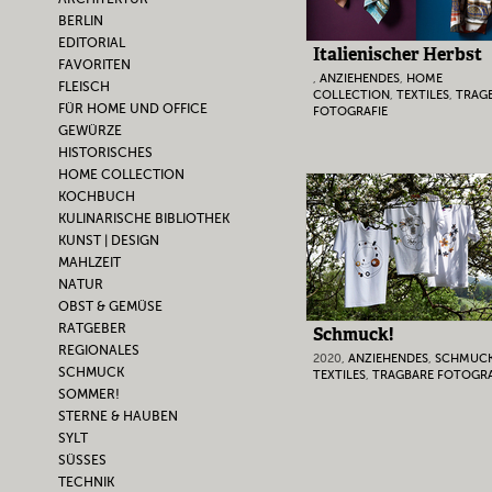
BERLIN
EDITORIAL
Italienischer Herbst
FAVORITEN
,
ANZIEHENDES
,
HOME
FLEISCH
COLLECTION
,
TEXTILES
,
TRAG
FÜR HOME UND OFFICE
FOTOGRAFIE
GEWÜRZE
HISTORISCHES
HOME COLLECTION
KOCHBUCH
KULINARISCHE BIBLIOTHEK
KUNST | DESIGN
MAHLZEIT
NATUR
OBST & GEMÜSE
RATGEBER
Schmuck!
REGIONALES
2020,
ANZIEHENDES
,
SCHMUC
SCHMUCK
TEXTILES
,
TRAGBARE FOTOGRA
SOMMER!
STERNE & HAUBEN
SYLT
SÜSSES
TECHNIK