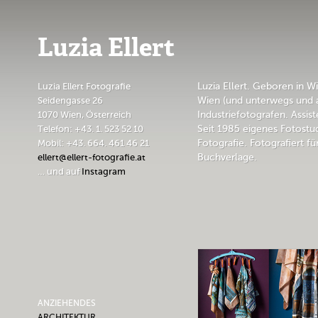
Luzia Ellert
Luzia Ellert Fotografie
Luzia Ellert. Geboren in Wi
Seidengasse 26
Wien (und unterwegs und 
1070 Wien, Österreich
Industriefotografen. Assi
Telefon: +43. 1. 523 52 10
Seit 1985 eigenes Fotostu
Mobil: +43. 664. 461 46 21
Fotografie. Fotografiert f
ellert@ellert-fotografie.at
Buchverlage.
… und auf
Instagram
ANZIEHENDES
ARCHITEKTUR